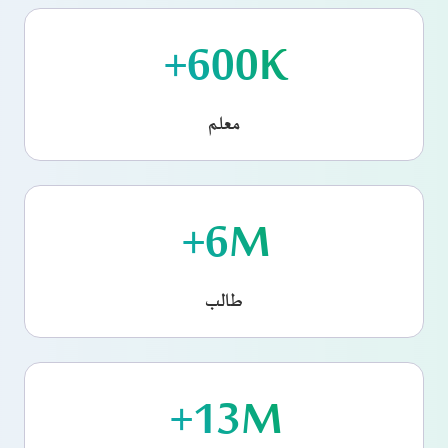
600
K+
معلم
6
M+
طالب
13
M+